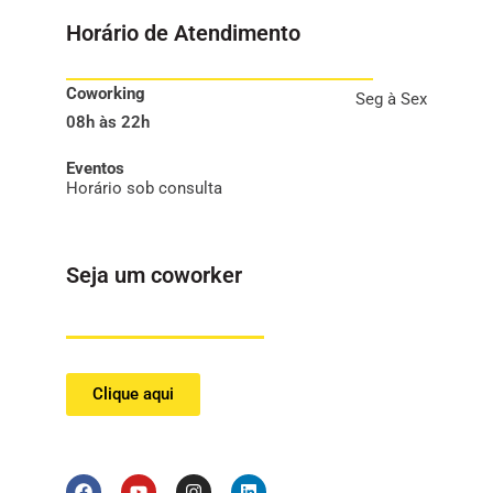
Horário de Atendimento
Coworking
Seg à Sex
08h às 22h
Eventos
Horário sob consulta
Seja um coworker
Clique aqui
F
Y
I
L