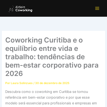
Ir
para
o
conteúdo
Coworking Curitiba e o
equilíbrio entre vida e
trabalho: tendências de
bem-estar corporativo para
2026
Por
Laura Solinzues
/
30 de dezembro de 2025
Descubra como o coworking em Curitiba se tornou
referência em bem-estar corporativo e por que esse
modelo será essencial para profissionais e empresas em