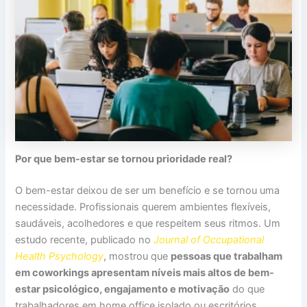
Por que bem-estar se tornou prioridade real?
O bem-estar deixou de ser um benefício e se tornou uma
necessidade. Profissionais querem ambientes flexíveis,
saudáveis, acolhedores e que respeitem seus ritmos. Um
estudo recente, publicado no
Journal of Occupational
Health Psychology
, mostrou que
pessoas que trabalham
em coworkings apresentam níveis mais altos de bem-
estar psicológico, engajamento e motivação
do que
trabalhadores em home office isolado ou escritórios