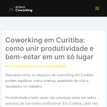
Ir
para
o
conteúdo
Coworking em Curitiba:
como unir produtividade e
bem-estar em um só lugar
Por
Laura Solinzues
/
14 de outubro de 2025
Descubra como os espaços de coworking em Curitiba
podem equilibrar rotina intensa, qualidade de vida e
resultados no trabalho.
Produtividade e bem-estar não precisam estar em lados
opostos da sua rotina profissional. Em Curitiba, cada vez